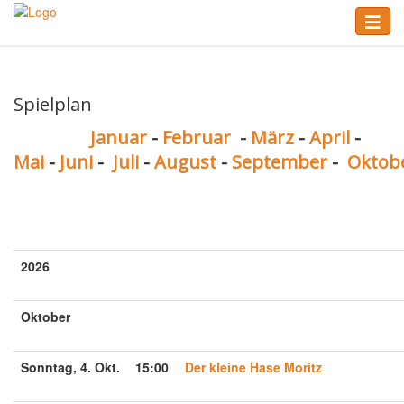
Skip
Toggle
to
naviga
main
content
Spielplan
Januar
-
Februar
-
März
-
April
-
Mai
-
Juni
-
Juli
-
August
-
September
-
Oktob
2026
Oktober
Sonntag, 4. Okt.
15:00
Der kleine Hase Moritz